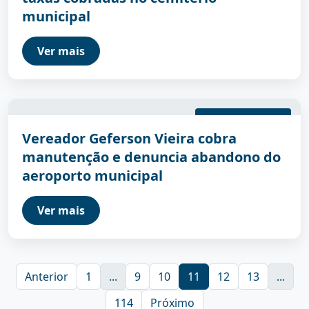
municipal
Ver mais
29/04/2026 15:41:00
Vereador Geferson Vieira cobra
manutenção e denuncia abandono do
aeroporto municipal
Ver mais
Anterior
1
...
9
10
11
12
13
...
114
Próximo