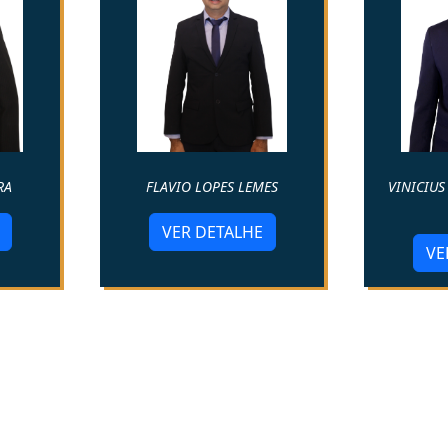
RA
FLAVIO LOPES LEMES
VINICIUS
VER DETALHE
VE