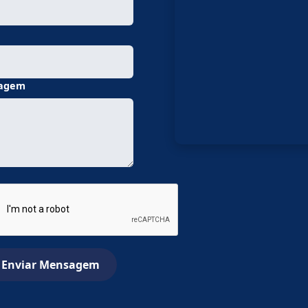
e
agem
Enviar Mensagem